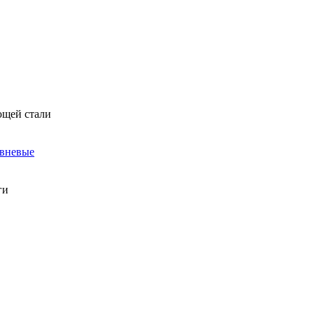
ющей стали
овневые
ги