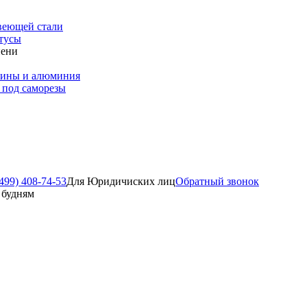
веющей стали
тусы
пени
зины и алюминия
 под саморезы
499) 408-74-53
Для Юридичиских лиц
Обратный звонок
о будням