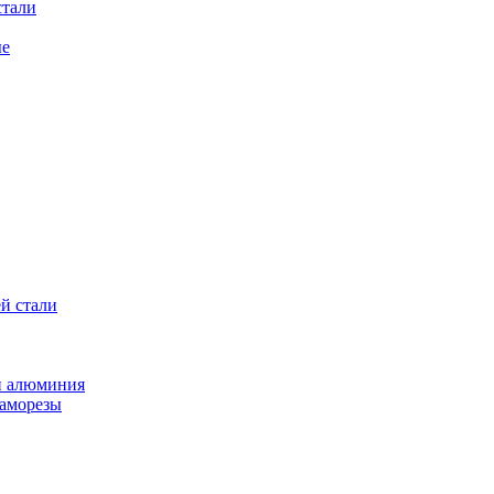
стали
ые
й стали
и алюминия
саморезы