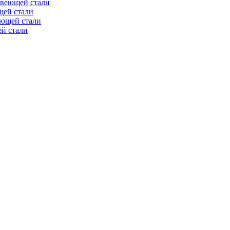
авеющей стали
щей стали
еющей стали
й стали