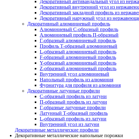
Декоративный антивандальный угол из нерж
Декоративный внутренний угол из нержавею
Декоративный закладной профиль из нержав
Декоративный наружный угол из нержавеюще
Декоративный алюминиевый профиль
Алюминиевый С-образный профиль
Алюминиевый профиль П-образный
Г-образный алюминиевый профиль
Профиль Т-образный алюминиевый
L-образный алюминиевый профиль
F-образный алюминиевый профиль
Y-образный алюминиевый профиль
Z-образный алюминиевый профиль
Внутренний угол алюминиевый
Напольный профиль из алюминия
Фурнитура для профиля из алюминия
Декоративные латунные профили
C-образный профиль из латуни
П-образный профиль из латуни
Г-образные латунные профили
Латунный Т-образный профиль
L-образный профиль из латуни
Внутренний угол из латуни
Декоративные металлические профили
Декоративные металлические напольные порожки