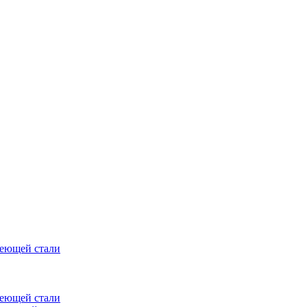
веющей стали
веющей стали