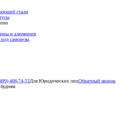
веющей стали
тусы
пени
зины и алюминия
 под саморезы
499) 408-74-53
Для Юридичиских лиц
Обратный звонок
о будням