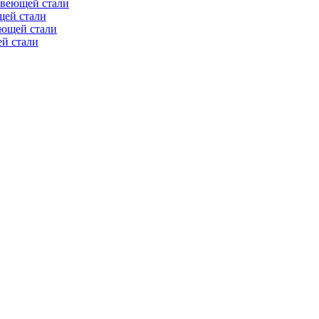
авеющей стали
щей стали
еющей стали
й стали