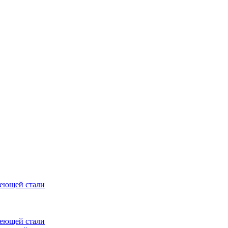
веющей стали
веющей стали