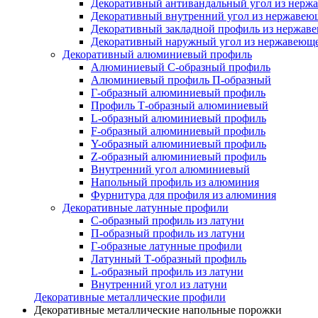
Декоративный антивандальный угол из нерж
Декоративный внутренний угол из нержавею
Декоративный закладной профиль из нержав
Декоративный наружный угол из нержавеюще
Декоративный алюминиевый профиль
Алюминиевый С-образный профиль
Алюминиевый профиль П-образный
Г-образный алюминиевый профиль
Профиль Т-образный алюминиевый
L-образный алюминиевый профиль
F-образный алюминиевый профиль
Y-образный алюминиевый профиль
Z-образный алюминиевый профиль
Внутренний угол алюминиевый
Напольный профиль из алюминия
Фурнитура для профиля из алюминия
Декоративные латунные профили
C-образный профиль из латуни
П-образный профиль из латуни
Г-образные латунные профили
Латунный Т-образный профиль
L-образный профиль из латуни
Внутренний угол из латуни
Декоративные металлические профили
Декоративные металлические напольные порожки