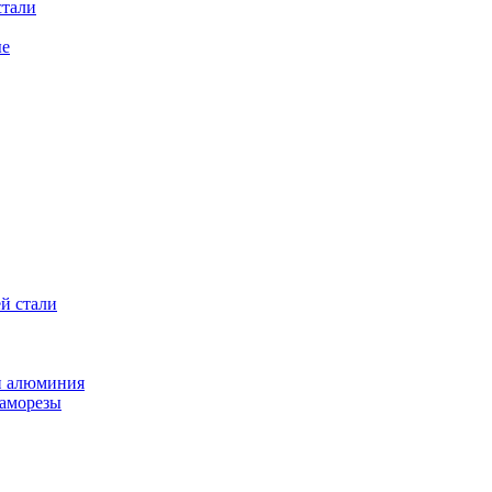
стали
ые
й стали
и алюминия
саморезы