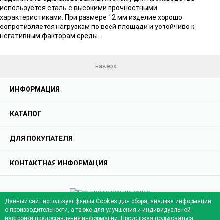
используется сталь с высокими прочностными
характеристиками. При размере 12 мм изделие хорошо
сопротивляется нагрузкам по всей площади и устойчиво к
негативным факторам среды.
наверх
ИНФОРМАЦИЯ
КАТАЛОГ
ДЛЯ ПОКУПАТЕЛЯ
КОНТАКТНАЯ ИНФОРМАЦИЯ
Сео продвижение сайта
от компании Demis Group
Данный сайт использует файлы Cookies для сбора, анализа информации
о производительности, а также для улучшения и индивидуальной
© 2013 - 2024 Profil-mo.ru - Официальный сайт компании "Профиль-МО"
настройки предоставления информации. Продолжая пользоваться