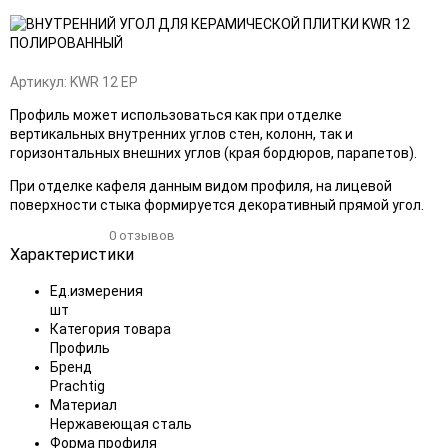
Добавить
Добавить
в
к
избранное
сравнению
Артикул:
KWR 12 EP
Профиль может использоваться как при отделке
вертикальных внутренних углов стен, колонн, так и
горизонтальных внешних углов (края бордюров, парапетов).
При отделке кафеля данным видом профиля, на лицевой
поверхности стыка формируется декоративный прямой угол.
0 отзывов
Характеристики
Ед.измерения
шт
Категория товара
Профиль
Бренд
Prachtig
Материал
Нержавеющая сталь
Форма профиля