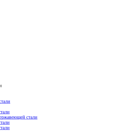
и
стали
стали
нержавеющей стали
стали
стали