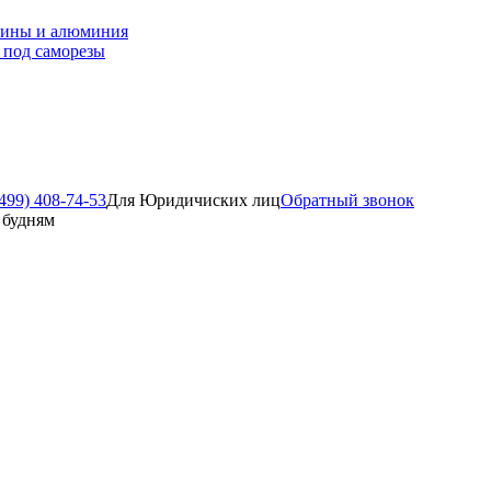
зины и алюминия
 под саморезы
499) 408-74-53
Для Юридичиских лиц
Обратный звонок
о будням