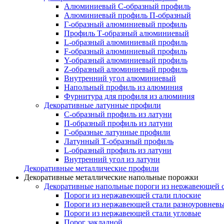
Алюминиевый С-образный профиль
Алюминиевый профиль П-образный
Г-образный алюминиевый профиль
Профиль Т-образный алюминиевый
L-образный алюминиевый профиль
F-образный алюминиевый профиль
Y-образный алюминиевый профиль
Z-образный алюминиевый профиль
Внутренний угол алюминиевый
Напольный профиль из алюминия
Фурнитура для профиля из алюминия
Декоративные латунные профили
C-образный профиль из латуни
П-образный профиль из латуни
Г-образные латунные профили
Латунный Т-образный профиль
L-образный профиль из латуни
Внутренний угол из латуни
Декоративные металлические профили
Декоративные металлические напольные порожки
Декоративные напольные пороги из нержавеющей 
Пороги из нержавеющей стали плоские
Пороги из нержавеющей стали разноуровнев
Пороги из нержавеющей стали угловые
Порог закладной