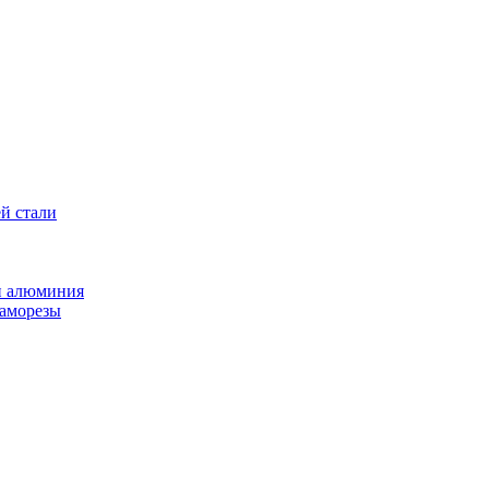
й стали
и алюминия
саморезы