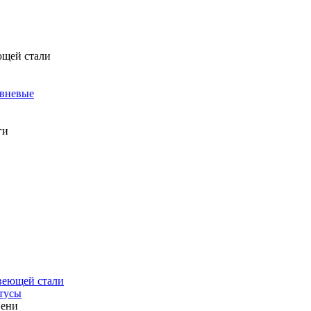
ющей стали
овневые
ги
веющей стали
тусы
пени