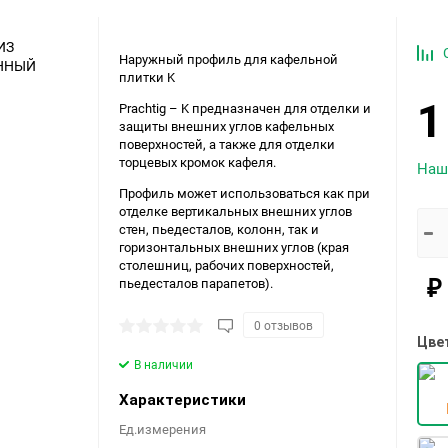
Наружный профиль для кафельной
плитки K
1
Prachtig – K предназначен для отделки и
защиты внешних углов кафельных
поверхностей, а также для отделки
торцевых кромок кафеля.
Наш
Профиль может использоваться как при
отделке вертикальных внешних углов
стен, пьедесталов, колонн, так и
горизонтальных внешних углов (края
столешниц, рабочих поверхностей,
₽
пьедесталов парапетов).
0 отзывов
Цве
В наличии
Характеристики
Ед.измерения