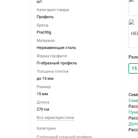
шт
Категория товара
Профиль
Бренд
Prachtig
Материал
Нержавеющая сталь
Форма профиля
Раз
П-образный профиль
15
Толщина плитки
до 15 мм
Размер
15 мм
Сам
Само
Длина
Расс
270 см
Пун
Все характеристики
Расс
Дел
Категории
Расс
П-образный стальной профиль