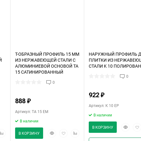
Я
Т-ОБРАЗНЫЙ ПРОФИЛЬ 15 ММ
НАРУЖНЫЙ ПРОФИЛЬ 
Й
ИЗ НЕРЖАВЕЮЩЕЙ СТАЛИ С
ПЛИТКИ ИЗ НЕРЖАВЕЮ
АЛЮМИНИЕВОЙ ОСНОВОЙ TA
СТАЛИ K 10 ПОЛИРОВА
15 САТИНИРОВАННЫЙ
0
0
922
₽
888
₽
Артикул: K 10 EP
Артикул: TA 15 EM
В наличии
В наличии
Быстрый
Доб
В КОРЗИНУ
ить
обавить
Быстрый
Добавить
Добавить
просмот
в
В КОРЗИНУ
просмотр
в
к
изб