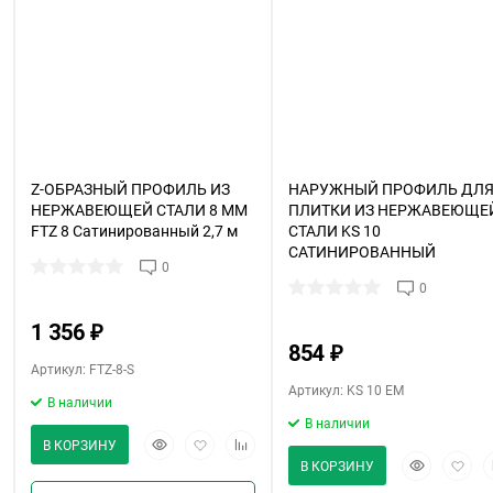
Z-ОБРАЗНЫЙ ПРОФИЛЬ ИЗ
НАРУЖНЫЙ ПРОФИЛЬ ДЛ
НЕРЖАВЕЮЩЕЙ СТАЛИ 8 ММ
ПЛИТКИ ИЗ НЕРЖАВЕЮЩЕ
FTZ 8 Сатинированный 2,7 м
СТАЛИ KS 10
САТИНИРОВАННЫЙ
0
0
1 356
₽
854
₽
Артикул: FTZ-8-S
Артикул: KS 10 EM
В наличии
В наличии
Быстрый
Добавить
Добавить
В КОРЗИНУ
авить
просмотр
в
к
Быстрый
Добав
Д
В КОРЗИНУ
избранное
сравнению
просмотр
в
к