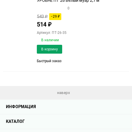
УРОВНЕ ПТ 26 Белый муар 2,7 м
0
543
₽
−29
₽
514
₽
Артикул: ПТ-26-35
В наличии
Добавить
Добави
В корзину
в
к
избранное
сравне
Быстрый заказ
наверх
ИНФОРМАЦИЯ
КАТАЛОГ