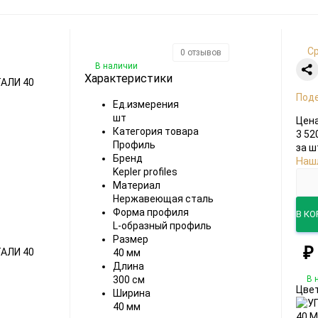
С
0 отзывов
В наличии
Характеристики
Под
Ед.измерения
шт
Цен
Категория товара
3 52
Профиль
за ш
Бренд
Наш
Kepler profiles
Материал
Нержавеющая сталь
Форма профиля
В КО
L-образный профиль
Размер
₽
40 мм
Длина
В 
300 см
Цве
Ширина
40 мм