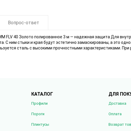
Вопрос-ответ
 40 Золото полированное 3 м — надежная защита Для внутренн
а. С ним стыки и края будут эстетично замаскированы, а это од
ьзуется сталь с высокими прочностными характеристиками. При 
КАТАЛОГ
ДЛЯ ПОК
Профили
Доставка
Пороги
Оплата
Плинтусы
Возврат то