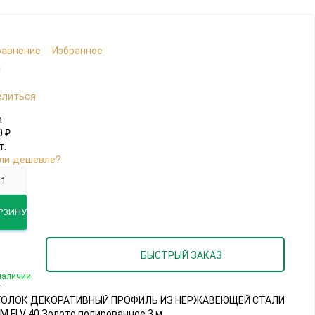
равнение
Избранное
елиться
а
0
₽
т.
ли дешевле?
РЗИНУ
БЫСТРЫЙ ЗАКАЗ
наличии
т