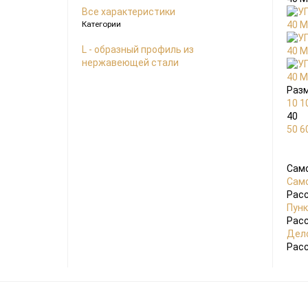
Все характеристики
Категории
L - образный профиль из
нержавеющей стали
Раз
10
1
40
50
6
Сам
Само
Расс
Пун
Расс
Дел
Расс