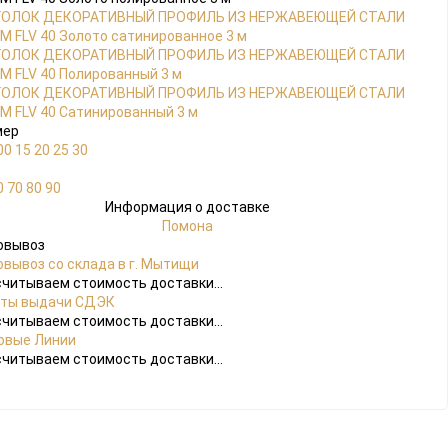
мер
00
15
20
25
30
0
70
80
90
Информация о доставке
Помона
овывоз
вывоз со склада в г. Мытищи
читываем стоимость доставки...
кты выдачи СДЭК
читываем стоимость доставки...
овые Линии
читываем стоимость доставки...