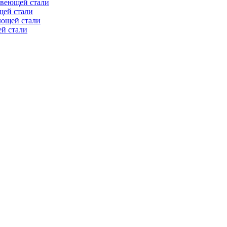
авеющей стали
щей стали
еющей стали
й стали