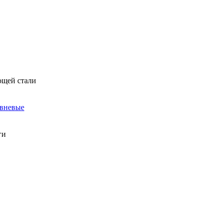
ющей стали
овневые
ги