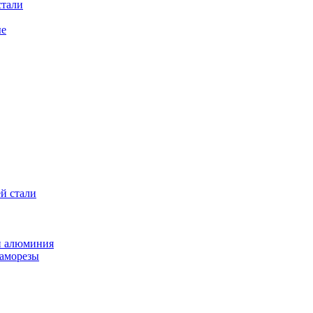
стали
ые
й стали
и алюминия
саморезы