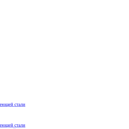
веющей стали
веющей стали