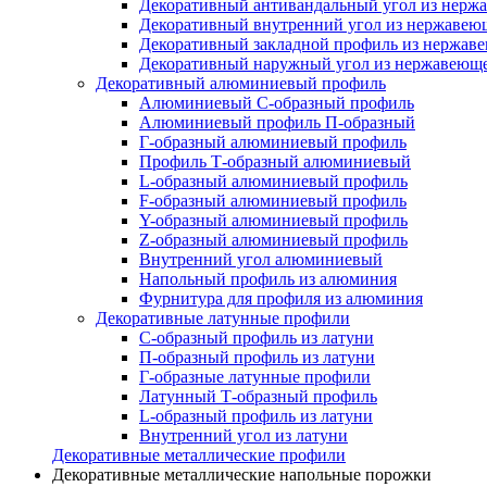
Декоративный антивандальный угол из нерж
Декоративный внутренний угол из нержавею
Декоративный закладной профиль из нержав
Декоративный наружный угол из нержавеюще
Декоративный алюминиевый профиль
Алюминиевый С-образный профиль
Алюминиевый профиль П-образный
Г-образный алюминиевый профиль
Профиль Т-образный алюминиевый
L-образный алюминиевый профиль
F-образный алюминиевый профиль
Y-образный алюминиевый профиль
Z-образный алюминиевый профиль
Внутренний угол алюминиевый
Напольный профиль из алюминия
Фурнитура для профиля из алюминия
Декоративные латунные профили
C-образный профиль из латуни
П-образный профиль из латуни
Г-образные латунные профили
Латунный Т-образный профиль
L-образный профиль из латуни
Внутренний угол из латуни
Декоративные металлические профили
Декоративные металлические напольные порожки