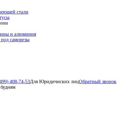
веющей стали
тусы
пени
зины и алюминия
 под саморезы
499) 408-74-53
Для Юридичиских лиц
Обратный звонок
о будням