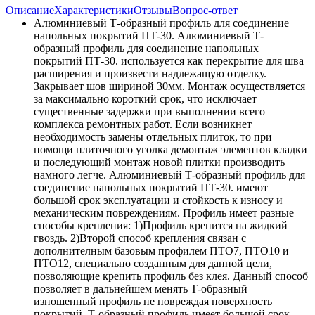
Описание
Характеристики
Отзывы
Вопрос-ответ
Алюминиевый Т-образный профиль для соединение
напольных покрытий ПТ-30. Алюминиевый Т-
образный профиль для соединение напольных
покрытий ПТ-30. используется как перекрытие для шва
расширения и произвести надлежащую отделку.
Закрывает шов шириной 30мм. Монтаж осуществляется
за максимально короткий срок, что исключает
существенные задержки при выполнении всего
комплекса ремонтных работ. Если возникнет
необходимость замены отдельных плиток, то при
помощи плиточного уголка демонтаж элементов кладки
и последующий монтаж новой плитки производить
намного легче. Алюминиевый Т-образный профиль для
соединение напольных покрытий ПТ-30. имеют
большой срок эксплуатации и стойкость к износу и
механическим повреждениям. Профиль имеет разные
способы крепления: 1)Профиль крепится на жидкий
гвоздь. 2)Второй способ крепления связан с
дополнителным базовым профилем ПТО7, ПТО10 и
ПТО12, специально созданным для данной цели,
позволяющие крепить профиль без клея. Данный способ
позволяет в дальнейшем менять Т-образный
изношенный профиль не повреждая поверхность
покрытий. Т-образный профиль имеет большой срок