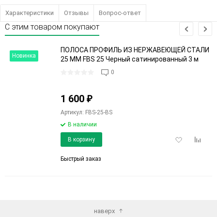
Характеристики
Отзывы
Вопрос-ответ
С этим товаром покупают
ПОЛОСА ПРОФИЛЬ ИЗ НЕРЖАВЕЮЩЕЙ СТАЛИ
Новинка
25 ММ FBS 25 Черный cатинированный 3 м
0
еще 3 фото
1 600
₽
Артикул: FBS-25-BS
В наличии
Добавить
Добави
В корзину
в
к
избранное
сравне
Быстрый заказ
наверх