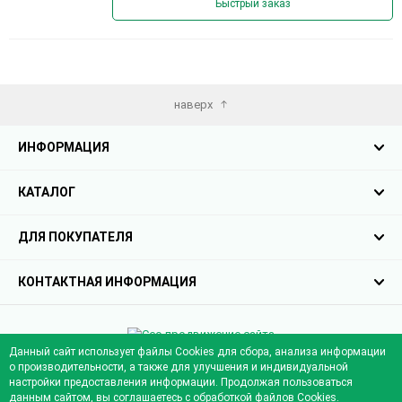
Быстрый заказ
наверх
ИНФОРМАЦИЯ
КАТАЛОГ
ДЛЯ ПОКУПАТЕЛЯ
КОНТАКТНАЯ ИНФОРМАЦИЯ
Сео продвижение сайта
от компании Demis Group
Данный сайт использует файлы Cookies для сбора, анализа информации
о производительности, а также для улучшения и индивидуальной
© 2013 - 2024 Profil-mo.ru - Официальный сайт компании "Профиль-МО"
настройки предоставления информации. Продолжая пользоваться
данным сайтом, вы соглашаетесь с обработкой файлов Cookies.