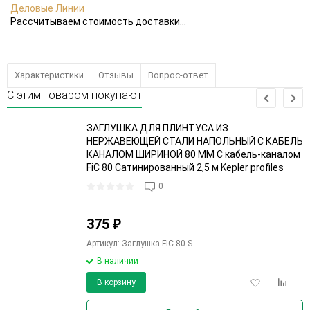
Деловые Линии
Рассчитываем стоимость доставки...
Характеристики
Отзывы
Вопрос-ответ
С этим товаром покупают
ЗАГЛУШКА ДЛЯ ПЛИНТУСА ИЗ
НЕРЖАВЕЮЩЕЙ СТАЛИ НАПОЛЬНЫЙ С КАБЕЛЬ
КАНАЛОМ ШИРИНОЙ 80 ММ С кабель-каналом
FiC 80 Сатинированный 2,5 м Kepler profiles
0
375
₽
Артикул: Заглушка-FiC-80-S
В наличии
Добавить
Добави
В корзину
в
к
избранное
сравне