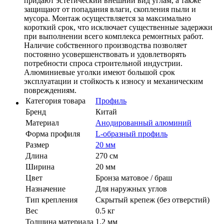
придают эстетический внешний вид углам, а также
защищают от попадания влаги, скопления пыли и
мусора. Монтаж осуществляется за максимально
короткий срок, что исключает существенные задержки
при выполнении всего комплекса ремонтных работ.
Наличие собственного производства позволяет
постоянно усовершенствовать и удовлетворять
потребности спроса строительной индустрии.
Алюминиевые уголки имеют большой срок
эксплуатации и стойкость к износу и механическим
повреждениям.
Категория товара
Профиль
Бренд
Китай
Материал
Анодированный алюминий
Форма профиля
L-образный профиль
Размер
20 мм
Длина
270 см
Ширина
20 мм
Цвет
Бронза матовое / браш
Назначение
Для наружных углов
Тип крепления
Скрытый крепеж (без отверстий)
Вес
0.5 кг
Толщина материала
1.2 мм