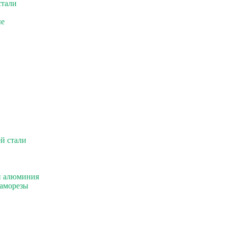
стали
ые
й стали
и алюминия
саморезы