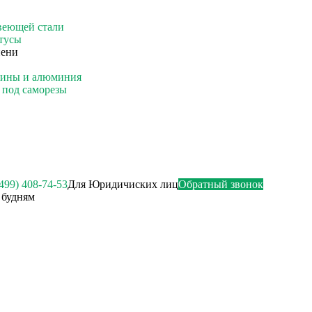
веющей стали
тусы
пени
зины и алюминия
 под саморезы
499) 408-74-53
Для Юридичиских лиц
Обратный звонок
о будням