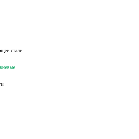
ющей стали
овневые
ги