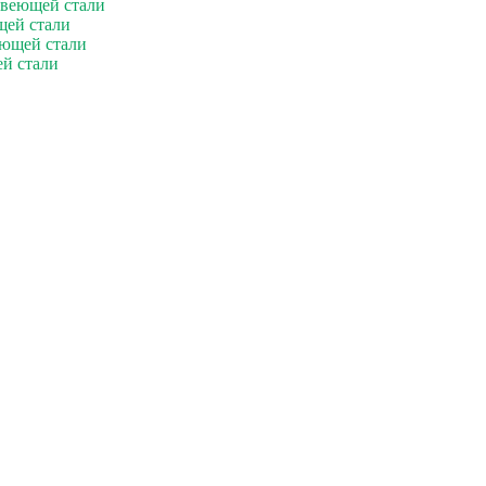
авеющей стали
щей стали
еющей стали
й стали