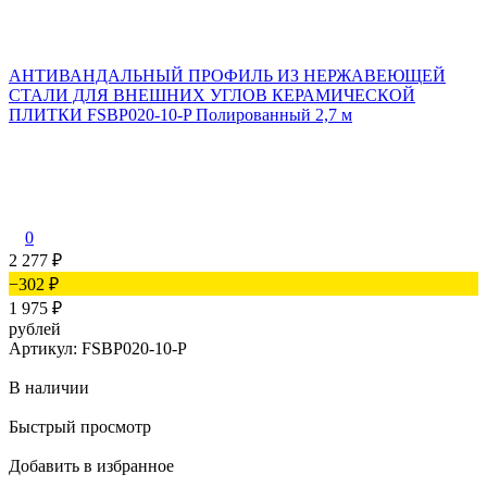
АНТИВАНДАЛЬНЫЙ ПРОФИЛЬ ИЗ НЕРЖАВЕЮЩЕЙ
СТАЛИ ДЛЯ ВНЕШНИХ УГЛОВ КЕРАМИЧЕСКОЙ
ПЛИТКИ FSBP020-10-P Полированный 2,7 м
р
А
0
2 277
₽
−302
₽
1 975
₽
рублей
Д
Артикул: FSBP020-10-P
Д
В наличии
Б
Быстрый просмотр
Добавить в избранное