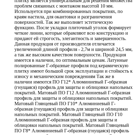
плитку является универсальным для решения множества
проблем связанных с монтажом высотой 10 мм.
Используется при комбинированных покрытиях, по
краям настила, для окантовки и разграничения
поверхностей. Так же выполняет эстетическую
функцию. После укладки плиточный уголок формирует
четкие линии, которые обрамляют всю конструкцию и
придают ей строгость, элегантность и завершенность.
Данная продукция от производителя отличается
увеличенной длиной профиля - 2,7м и шириной 24,5 мм,
а так же высоким качеством поверхности. Продукция
имеется в наличии, по оптимальным ценам. Латунные
полированные Г-образные профиля под керамическую
плитку имеют большой срок эксплуатации и стойкость к
износу и механическим повреждениям Так же в
наличии имеются ПО Г12* Алюминиевый Г-образная
(гнущаяся) профиль для защиты и облицовки напольных
покрытий. Матовый ПО Г12 Алюминиевый Г-образная
профиль для защиты и облицовки напольных покрытий.
Матовый Глянцевый ПО Г10* Алюминиевый Г-
образная (гнущаяся) профиль для защиты и облицовки
напольных покрытий. Матовый Глянцевый ПО Г10
Алюминиевый Г-образная профиль для защиты и
облицовки напольных покрытий. Матовый Глянцевый
ПО Г8* Алюминиевый Г-образная (гнущаяся) профиль