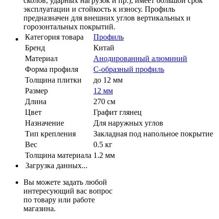
сколов, ударных нагрузок и пр.), имеет большой срок
эксплуатации и стойкость к износу. Профиль
предназначен для внешних углов вертикальных и
горозонтальных покрытий.
Категория товара
Профиль
Бренд
Китай
Материал
Анодированный алюминий
Форма профиля
С-образный профиль
Толщина плитки
до 12 мм
Размер
12 мм
Длина
270 см
Цвет
Графит глянец
Назначение
Для наружных углов
Тип крепления
Закладная под напольное покрытие
Вес
0.5 кг
Толщина материала
1.2 мм
Загрузка данных...
Вы можете задать любой
интересующий вас вопрос
по товару или работе
магазина.