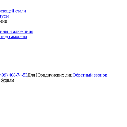
веющей стали
тусы
пени
зины и алюминия
 под саморезы
499) 408-74-53
Для Юридичиских лиц
Обратный звонок
о будням