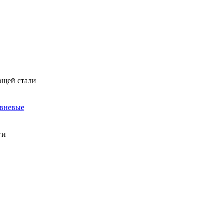
ющей стали
овневые
ги