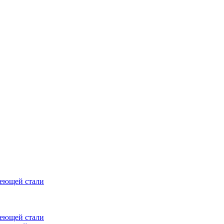
веющей стали
веющей стали