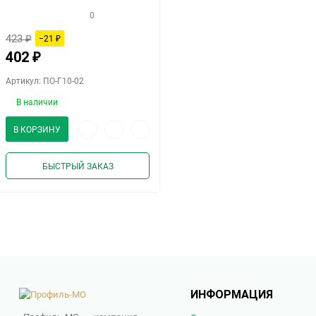
матовое 2,7 м
0
423
₽
−21
₽
402
₽
Артикул: ПО-Г10-02
В наличии
Быстрый
Добавить
Добавить
В КОРЗИНУ
просмотр
в
к
избранное
сравнению
БЫСТРЫЙ ЗАКАЗ
ИНФОРМАЦИЯ