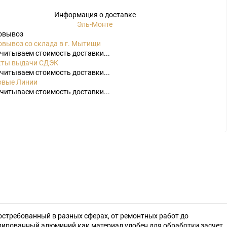
Информация о доставке
Эль-Монте
овывоз
вывоз со склада в г. Мытищи
читываем стоимость доставки...
кты выдачи СДЭК
читываем стоимость доставки...
овые Линии
читываем стоимость доставки...
ебованный в разных сферах, от ремонтных работ до
дированный алюминий как материал удобен для обработки засчет