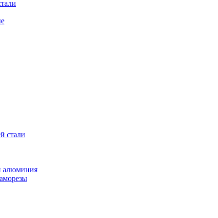
стали
ые
й стали
и алюминия
саморезы