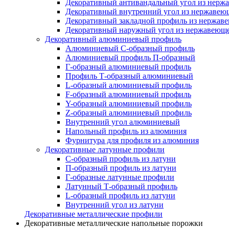
Декоративный антивандальный угол из нерж
Декоративный внутренний угол из нержавею
Декоративный закладной профиль из нержав
Декоративный наружный угол из нержавеюще
Декоративный алюминиевый профиль
Алюминиевый С-образный профиль
Алюминиевый профиль П-образный
Г-образный алюминиевый профиль
Профиль Т-образный алюминиевый
L-образный алюминиевый профиль
F-образный алюминиевый профиль
Y-образный алюминиевый профиль
Z-образный алюминиевый профиль
Внутренний угол алюминиевый
Напольный профиль из алюминия
Фурнитура для профиля из алюминия
Декоративные латунные профили
C-образный профиль из латуни
П-образный профиль из латуни
Г-образные латунные профили
Латунный Т-образный профиль
L-образный профиль из латуни
Внутренний угол из латуни
Декоративные металлические профили
Декоративные металлические напольные порожки