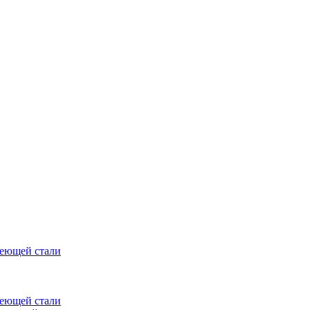
веющей стали
веющей стали