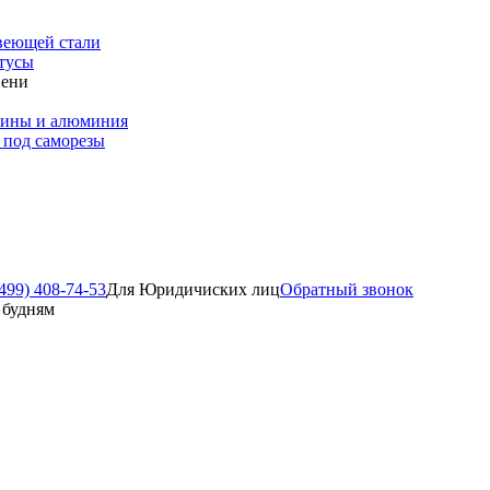
веющей стали
тусы
пени
зины и алюминия
 под саморезы
499) 408-74-53
Для Юридичиских лиц
Обратный звонок
о будням