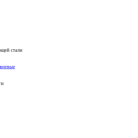
ющей стали
овневые
ги