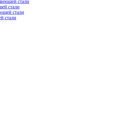
авеющей стали
щей стали
еющей стали
й стали