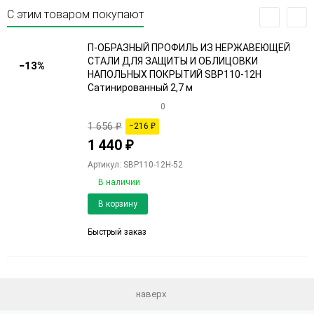
С этим товаром покупают
П-ОБРАЗНЫЙ ПРОФИЛЬ ИЗ НЕРЖАВЕЮЩЕЙ
СТАЛИ ДЛЯ ЗАЩИТЫ И ОБЛИЦОВКИ
−13%
НАПОЛЬНЫХ ПОКРЫТИЙ SBP110-12H
Сатинированный 2,7 м
0
1 656
₽
−216
₽
1 440
₽
Артикул: SBP110-12H-52
В наличии
Добавить
Добави
В корзину
в
к
избранное
сравне
Быстрый заказ
наверх