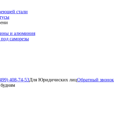
веющей стали
тусы
пени
зины и алюминия
 под саморезы
499) 408-74-53
Для Юридичиских лиц
Обратный звонок
о будням