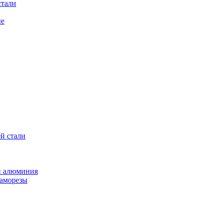
стали
ые
й стали
и алюминия
саморезы