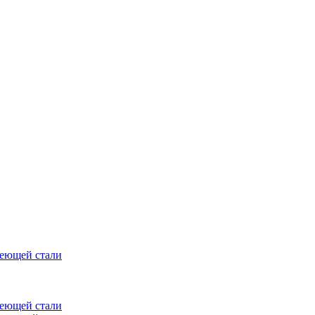
веющей стали
веющей стали