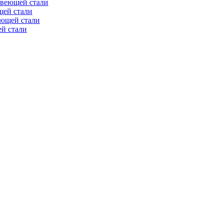
авеющей стали
щей стали
еющей стали
й стали