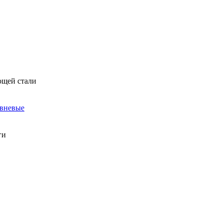
ющей стали
овневые
ги