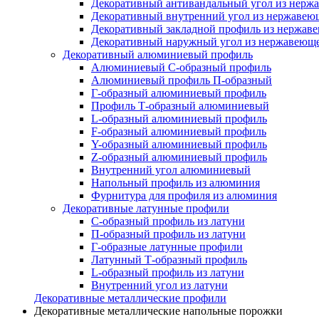
Декоративный антивандальный угол из нерж
Декоративный внутренний угол из нержавею
Декоративный закладной профиль из нержав
Декоративный наружный угол из нержавеюще
Декоративный алюминиевый профиль
Алюминиевый С-образный профиль
Алюминиевый профиль П-образный
Г-образный алюминиевый профиль
Профиль Т-образный алюминиевый
L-образный алюминиевый профиль
F-образный алюминиевый профиль
Y-образный алюминиевый профиль
Z-образный алюминиевый профиль
Внутренний угол алюминиевый
Напольный профиль из алюминия
Фурнитура для профиля из алюминия
Декоративные латунные профили
C-образный профиль из латуни
П-образный профиль из латуни
Г-образные латунные профили
Латунный Т-образный профиль
L-образный профиль из латуни
Внутренний угол из латуни
Декоративные металлические профили
Декоративные металлические напольные порожки