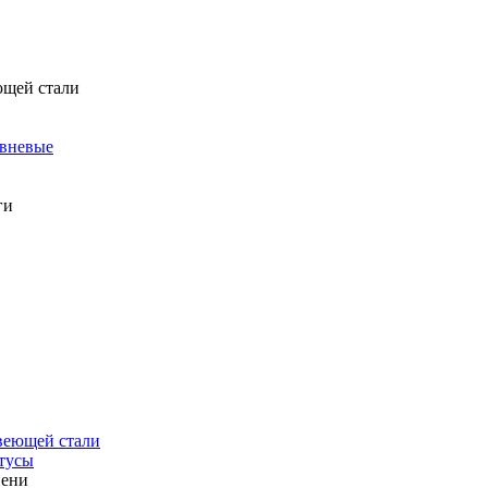
ющей стали
овневые
ги
веющей стали
тусы
пени