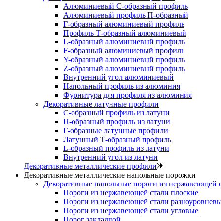
Алюминиевый С-образный профиль
Алюминиевый профиль П-образный
Г-образный алюминиевый профиль
Профиль Т-образный алюминиевый
L-образный алюминиевый профиль
F-образный алюминиевый профиль
Y-образный алюминиевый профиль
Z-образный алюминиевый профиль
Внутренний угол алюминиевый
Напольный профиль из алюминия
Фурнитура для профиля из алюминия
Декоративные латунные профили
C-образный профиль из латуни
П-образный профиль из латуни
Г-образные латунные профили
Латунный Т-образный профиль
L-образный профиль из латуни
Внутренний угол из латуни
Декоративные металлические профили
Декоративные металлические напольные порожки
Декоративные напольные пороги из нержавеющей 
Пороги из нержавеющей стали плоские
Пороги из нержавеющей стали разноуровнев
Пороги из нержавеющей стали угловые
Порог закладной