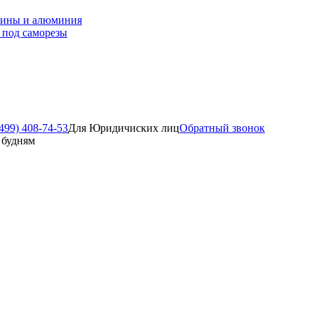
зины и алюминия
 под саморезы
499) 408-74-53
Для Юридичиских лиц
Обратный звонок
о будням