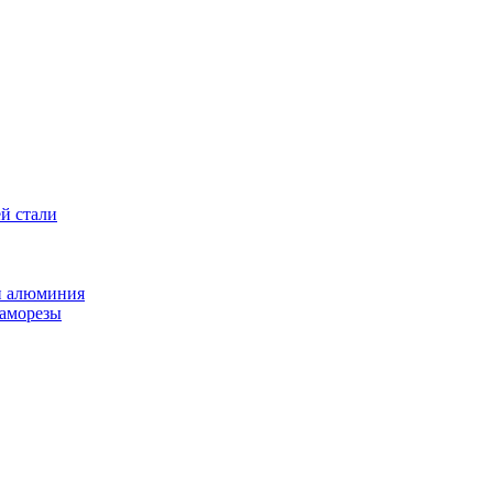
й стали
и алюминия
саморезы