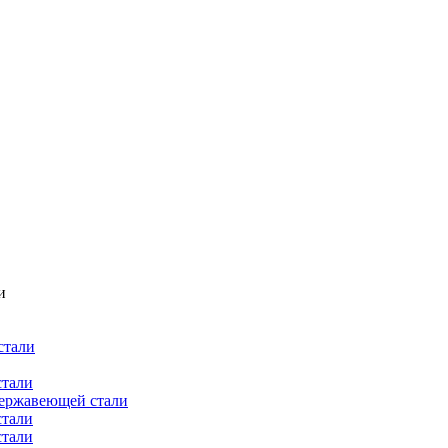
и
стали
стали
нержавеющей стали
стали
стали