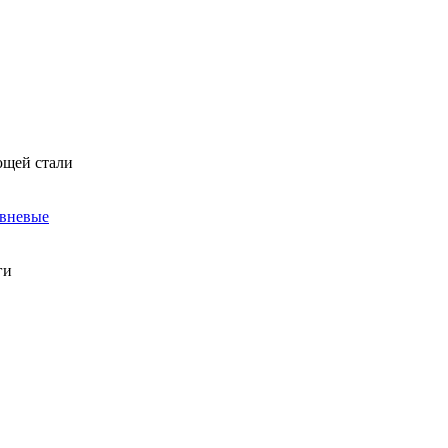
ющей стали
овневые
ги