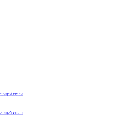
веющей стали
веющей стали