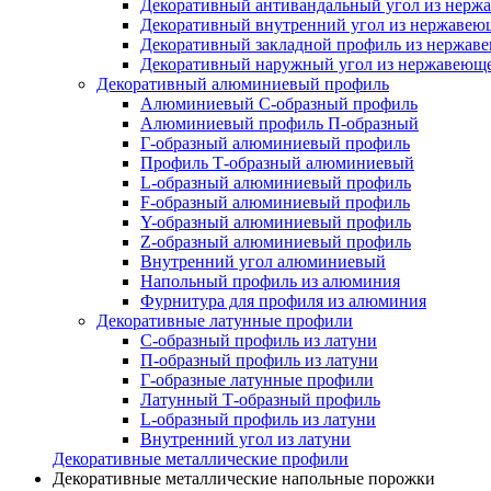
Декоративный антивандальный угол из нерж
Декоративный внутренний угол из нержавею
Декоративный закладной профиль из нержав
Декоративный наружный угол из нержавеюще
Декоративный алюминиевый профиль
Алюминиевый С-образный профиль
Алюминиевый профиль П-образный
Г-образный алюминиевый профиль
Профиль Т-образный алюминиевый
L-образный алюминиевый профиль
F-образный алюминиевый профиль
Y-образный алюминиевый профиль
Z-образный алюминиевый профиль
Внутренний угол алюминиевый
Напольный профиль из алюминия
Фурнитура для профиля из алюминия
Декоративные латунные профили
C-образный профиль из латуни
П-образный профиль из латуни
Г-образные латунные профили
Латунный Т-образный профиль
L-образный профиль из латуни
Внутренний угол из латуни
Декоративные металлические профили
Декоративные металлические напольные порожки