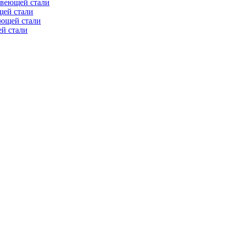
авеющей стали
щей стали
еющей стали
й стали