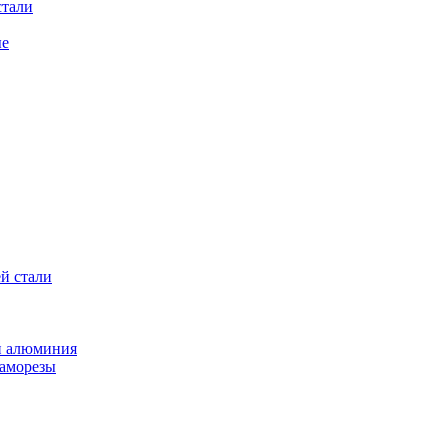
стали
ые
й стали
и алюминия
саморезы