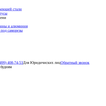
веющей стали
тусы
пени
зины и алюминия
 под саморезы
499) 408-74-53
Для Юридичиских лиц
Обратный звонок
о будням