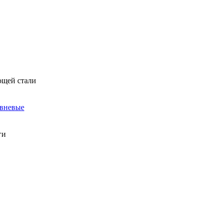
ющей стали
овневые
ги