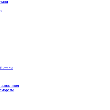
стали
ые
й стали
и алюминия
саморезы