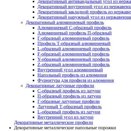
Декоративный антивандальный угол из нерж
Декоративный внутренний угол из нержавею
Декоративный закладной профиль из нержав
Декоративный наружный угол из нержавеюще
Декоративный алюминиевый профиль
Алюминиевый С-образный профиль
Алюминиевый профиль П-образный
Г-образный алюминиевый профиль
Профиль Т-образный алюминиевый
L-образный алюминиевый профиль
F-образный алюминиевый профиль
Y-образный алюминиевый профиль
Z-образный алюминиевый профиль
Внутренний угол алюминиевый
Напольный профиль из алюминия
Фурнитура для профиля из алюминия
Декоративные латунные профили
C-образный профиль из латуни
П-образный профиль из латуни
Г-образные латунные профили
Латунный Т-образный профиль
L-образный профиль из латуни
Внутренний угол из латуни
Декоративные металлические профили
Декоративные металлические напольные порожки