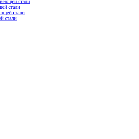
авеющей стали
щей стали
еющей стали
й стали