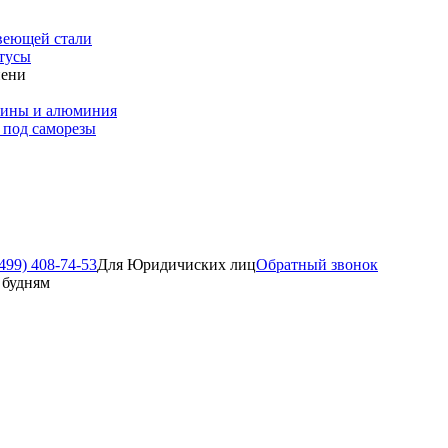
веющей стали
тусы
пени
зины и алюминия
 под саморезы
499) 408-74-53
Для Юридичиских лиц
Обратный звонок
о будням