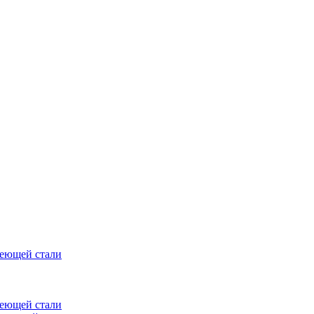
веющей стали
веющей стали