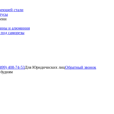
веющей стали
тусы
пени
зины и алюминия
 под саморезы
499) 408-74-53
Для Юридичиских лиц
Обратный звонок
о будням