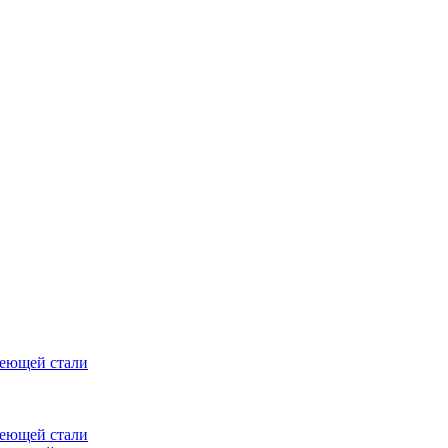
веющей стали
веющей стали