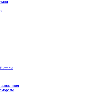
стали
ые
й стали
и алюминия
саморезы