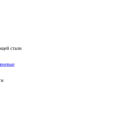
ющей стали
овневые
ги