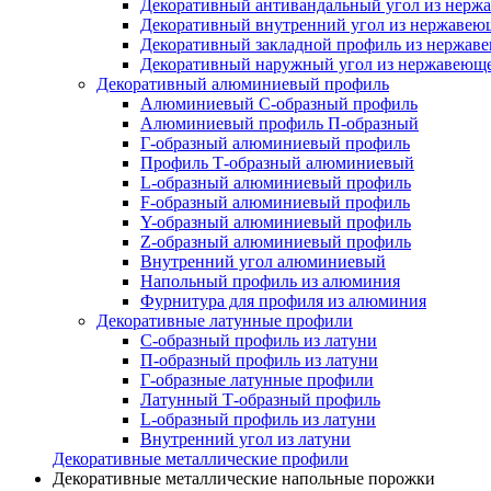
Декоративный антивандальный угол из нерж
Декоративный внутренний угол из нержавею
Декоративный закладной профиль из нержав
Декоративный наружный угол из нержавеюще
Декоративный алюминиевый профиль
Алюминиевый С-образный профиль
Алюминиевый профиль П-образный
Г-образный алюминиевый профиль
Профиль Т-образный алюминиевый
L-образный алюминиевый профиль
F-образный алюминиевый профиль
Y-образный алюминиевый профиль
Z-образный алюминиевый профиль
Внутренний угол алюминиевый
Напольный профиль из алюминия
Фурнитура для профиля из алюминия
Декоративные латунные профили
C-образный профиль из латуни
П-образный профиль из латуни
Г-образные латунные профили
Латунный Т-образный профиль
L-образный профиль из латуни
Внутренний угол из латуни
Декоративные металлические профили
Декоративные металлические напольные порожки