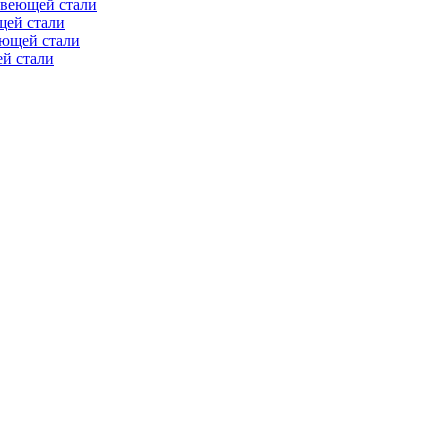
авеющей стали
щей стали
еющей стали
й стали