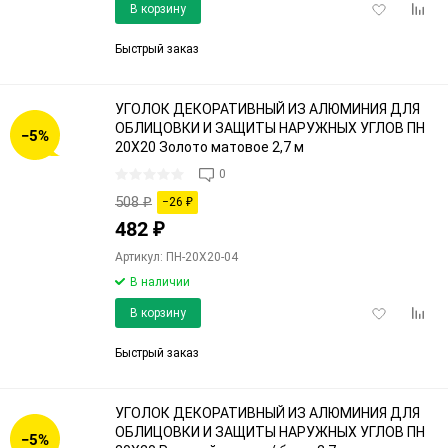
Добавить
Доба
В корзину
в
к
избранное
срав
Быстрый заказ
УГОЛОК ДЕКОРАТИВНЫЙ ИЗ АЛЮМИНИЯ ДЛЯ
ОБЛИЦОВКИ И ЗАЩИТЫ НАРУЖНЫХ УГЛОВ ПН
−5%
20Х20 Золото матовое 2,7 м
0
508
₽
−26
₽
482
₽
Артикул: ПН-20Х20-04
В наличии
Добавить
Доба
В корзину
в
к
избранное
срав
Быстрый заказ
УГОЛОК ДЕКОРАТИВНЫЙ ИЗ АЛЮМИНИЯ ДЛЯ
ОБЛИЦОВКИ И ЗАЩИТЫ НАРУЖНЫХ УГЛОВ ПН
−5%