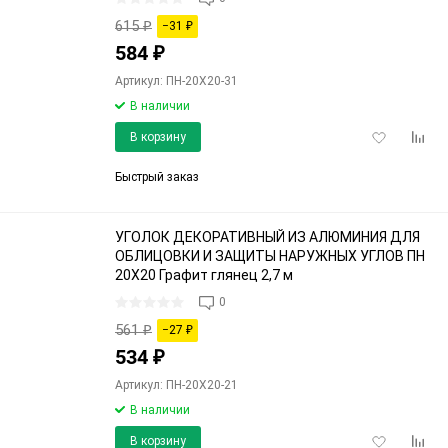
615
₽
−31
₽
584
₽
Артикул: ПН-20Х20-31
В наличии
Добавить
Доба
В корзину
в
к
избранное
срав
Быстрый заказ
УГОЛОК ДЕКОРАТИВНЫЙ ИЗ АЛЮМИНИЯ ДЛЯ
ОБЛИЦОВКИ И ЗАЩИТЫ НАРУЖНЫХ УГЛОВ ПН
20Х20 Графит глянец 2,7 м
0
561
₽
−27
₽
534
₽
Артикул: ПН-20Х20-21
В наличии
Добавить
Доба
В корзину