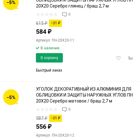
−5%
20Х20 Серебро глянец / браш 2,7 м
0
615
₽
−31
₽
584
₽
Артикул: ПН-20Х20-11
В наличии
Добавить
Доба
В корзину
в
к
избранное
срав
Быстрый заказ
УГОЛОК ДЕКОРАТИВНЫЙ ИЗ АЛЮМИНИЯ ДЛЯ
ОБЛИЦОВКИ И ЗАЩИТЫ НАРУЖНЫХ УГЛОВ ПН
−5%
20Х20 Серебро матовое / браш 2,7 м
0
587
₽
−31
₽
556
₽
Артикул: ПН-20Х20-12