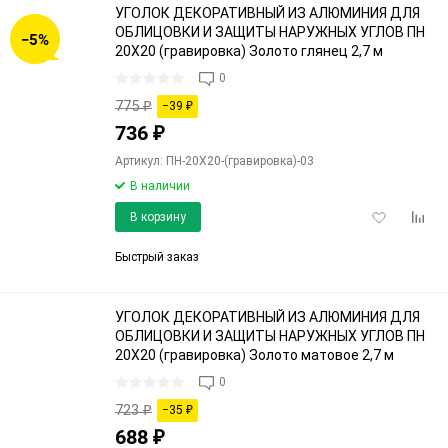
УГОЛОК ДЕКОРАТИВНЫЙ ИЗ АЛЮМИНИЯ ДЛЯ
ОБЛИЦОВКИ И ЗАЩИТЫ НАРУЖНЫХ УГЛОВ ПН
−5%
20Х20 (гравировка) Золото глянец 2,7 м
0
775
₽
−39
₽
736
₽
Артикул: ПН-20Х20-(гравировка)-03
В наличии
Добавить
Доба
В корзину
в
к
избранное
срав
Быстрый заказ
УГОЛОК ДЕКОРАТИВНЫЙ ИЗ АЛЮМИНИЯ ДЛЯ
ОБЛИЦОВКИ И ЗАЩИТЫ НАРУЖНЫХ УГЛОВ ПН
20Х20 (гравировка) Золото матовое 2,7 м
0
723
₽
−35
₽
688
₽