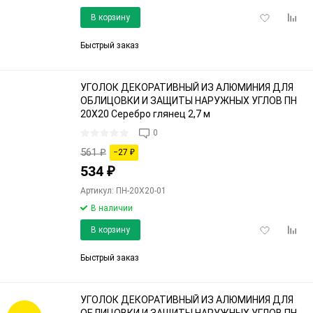
Добавить
Доба
В корзину
в
к
избранное
срав
Быстрый заказ
УГОЛОК ДЕКОРАТИВНЫЙ ИЗ АЛЮМИНИЯ ДЛЯ
ОБЛИЦОВКИ И ЗАЩИТЫ НАРУЖНЫХ УГЛОВ ПН
20Х20 Серебро глянец 2,7 м
0
561
₽
−27
₽
534
₽
Артикул: ПН-20Х20-01
В наличии
Добавить
Доба
В корзину
в
к
избранное
срав
Быстрый заказ
УГОЛОК ДЕКОРАТИВНЫЙ ИЗ АЛЮМИНИЯ ДЛЯ
ОБЛИЦОВКИ И ЗАЩИТЫ НАРУЖНЫХ УГЛОВ ПН