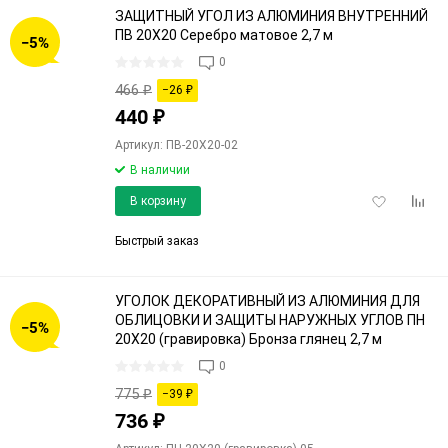
ЗАЩИТНЫЙ УГОЛ ИЗ АЛЮМИНИЯ ВНУТРЕННИЙ
ПВ 20Х20 Серебро матовое 2,7 м
−5%
0
466
₽
−26
₽
440
₽
Артикул: ПВ-20Х20-02
В наличии
Добавить
Доба
В корзину
в
к
избранное
срав
Быстрый заказ
УГОЛОК ДЕКОРАТИВНЫЙ ИЗ АЛЮМИНИЯ ДЛЯ
ОБЛИЦОВКИ И ЗАЩИТЫ НАРУЖНЫХ УГЛОВ ПН
−5%
20Х20 (гравировка) Бронза глянец 2,7 м
0
775
₽
−39
₽
736
₽