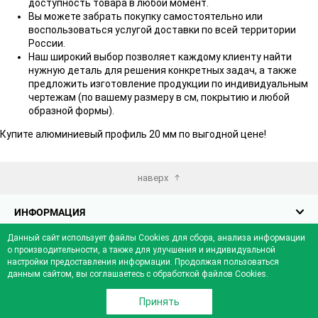
доступность товара в любой момент.
Вы можете забрать покупку самостоятельно или
воспользоваться услугой доставки по всей территории
России.
Наш широкий выбор позволяет каждому клиенту найти
нужную деталь для решения конкретных задач, а также
предложить изготовление продукции по индивидуальным
чертежам (по вашему размеру в см, покрытию и любой
образной формы).
Купите алюминиевый профиль 20 мм по выгодной цене!
наверх
ИНФОРМАЦИЯ
Данный сайт использует файлы Cookies для сбора, анализа информации
КАТАЛОГ
о производительности, а также для улучшения и индивидуальной
настройки предоставления информации. Продолжая пользоваться
данным сайтом, вы соглашаетесь с обработкой файлов Cookies.
ДЛЯ ПОКУПАТЕЛЯ
0
0
0
0
Принять