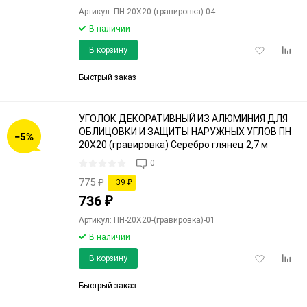
Артикул: ПН-20Х20-(гравировка)-04
В наличии
Добавить
Доба
В корзину
в
к
избранное
срав
Быстрый заказ
УГОЛОК ДЕКОРАТИВНЫЙ ИЗ АЛЮМИНИЯ ДЛЯ
ОБЛИЦОВКИ И ЗАЩИТЫ НАРУЖНЫХ УГЛОВ ПН
−5%
20Х20 (гравировка) Серебро глянец 2,7 м
0
775
₽
−39
₽
736
₽
Артикул: ПН-20Х20-(гравировка)-01
В наличии
Добавить
Доба
В корзину
в
к
избранное
срав
Быстрый заказ