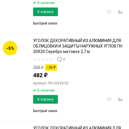
В наличии
Добавить
Доба
В корзину
в
к
избранное
срав
Быстрый заказ
УГОЛОК ДЕКОРАТИВНЫЙ ИЗ АЛЮМИНИЯ ДЛЯ
ОБЛИЦОВКИ И ЗАЩИТЫ НАРУЖНЫХ УГЛОВ ПН
−5%
20Х20 Серебро матовое 2,7 м
0
508
₽
−26
₽
482
₽
Артикул: ПН-20Х20-02
В наличии
Добавить
Доба
В корзину
в
к
избранное
срав
Быстрый заказ
УГОЛОК ДЕКОРАТИВНЫЙ ИЗ АЛЮМИНИЯ ДЛЯ