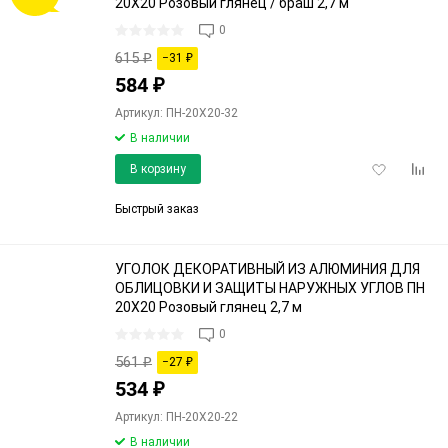
20Х20 Розовый глянец / браш 2,7 м
0
615
₽
−31
₽
584
₽
Артикул: ПН-20Х20-32
В наличии
Добавить
Доба
В корзину
в
к
избранное
срав
Быстрый заказ
УГОЛОК ДЕКОРАТИВНЫЙ ИЗ АЛЮМИНИЯ ДЛЯ
ОБЛИЦОВКИ И ЗАЩИТЫ НАРУЖНЫХ УГЛОВ ПН
20Х20 Розовый глянец 2,7 м
0
561
₽
−27
₽
534
₽
Артикул: ПН-20Х20-22
В наличии