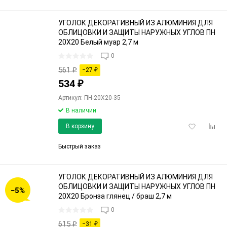
УГОЛОК ДЕКОРАТИВНЫЙ ИЗ АЛЮМИНИЯ ДЛЯ
ОБЛИЦОВКИ И ЗАЩИТЫ НАРУЖНЫХ УГЛОВ ПН
20Х20 Белый муар 2,7 м
0
561
₽
−27
₽
534
₽
Артикул: ПН-20Х20-35
В наличии
Добавить
Доба
В корзину
в
к
избранное
срав
Быстрый заказ
УГОЛОК ДЕКОРАТИВНЫЙ ИЗ АЛЮМИНИЯ ДЛЯ
ОБЛИЦОВКИ И ЗАЩИТЫ НАРУЖНЫХ УГЛОВ ПН
−5%
20Х20 Бронза глянец / браш 2,7 м
0
615
₽
−31
₽