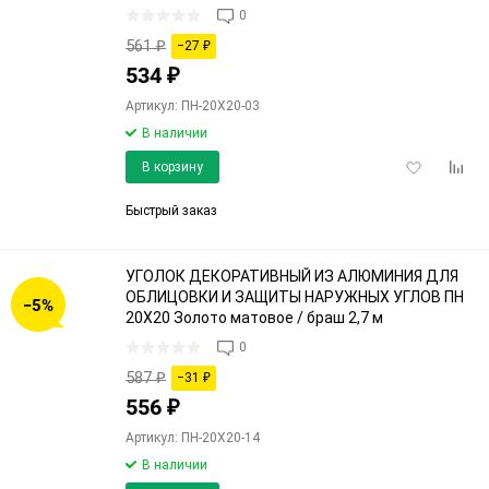
0
561
₽
−27
₽
534
₽
Артикул: ПН-20Х20-03
В наличии
Добавить
Доба
В корзину
в
к
избранное
срав
Быстрый заказ
УГОЛОК ДЕКОРАТИВНЫЙ ИЗ АЛЮМИНИЯ ДЛЯ
ОБЛИЦОВКИ И ЗАЩИТЫ НАРУЖНЫХ УГЛОВ ПН
−5%
20Х20 Золото матовое / браш 2,7 м
0
587
₽
−31
₽
556
₽
Артикул: ПН-20Х20-14
В наличии