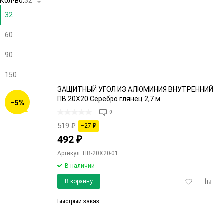
Кол-во:
32
32
60
90
150
ЗАЩИТНЫЙ УГОЛ ИЗ АЛЮМИНИЯ ВНУТРЕННИЙ
ПВ 20Х20 Серебро глянец 2,7 м
−5%
0
519
₽
−27
₽
492
₽
Артикул: ПВ-20Х20-01
В наличии
Добавить
Доба
В корзину
в
к
избранное
срав
Быстрый заказ