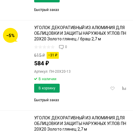
в
к
избранное
срав
Быстрый заказ
УГОЛОК ДЕКОРАТИВНЫЙ ИЗ АЛЮМИНИЯ ДЛЯ
ОБЛИЦОВКИ И ЗАЩИТЫ НАРУЖНЫХ УГЛОВ ПН
−5%
20Х20 Золото глянец / браш 2,7 м
0
615
₽
−31
₽
584
₽
Артикул: ПН-20Х20-13
В наличии
Добавить
Доба
В корзину
в
к
избранное
срав
Быстрый заказ
УГОЛОК ДЕКОРАТИВНЫЙ ИЗ АЛЮМИНИЯ ДЛЯ
ОБЛИЦОВКИ И ЗАЩИТЫ НАРУЖНЫХ УГЛОВ ПН
20Х20 Золото глянец 2,7 м