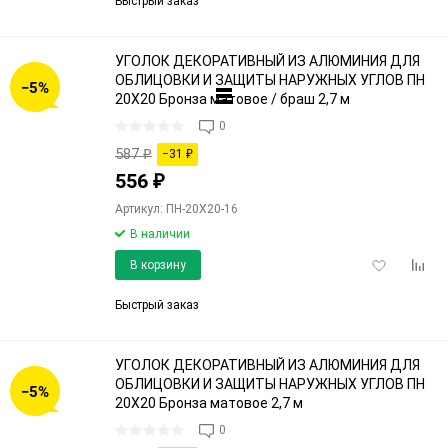
Быстрый заказ
УГОЛОК ДЕКОРАТИВНЫЙ ИЗ АЛЮМИНИЯ ДЛЯ
ОБЛИЦОВКИ И ЗАЩИТЫ НАРУЖНЫХ УГЛОВ ПН
−5%
20Х20 Бронза матовое / браш 2,7 м
0
587
₽
−31
₽
556
₽
Артикул: ПН-20Х20-16
В наличии
Добавить
Доба
В корзину
в
к
избранное
срав
Быстрый заказ
УГОЛОК ДЕКОРАТИВНЫЙ ИЗ АЛЮМИНИЯ ДЛЯ
ОБЛИЦОВКИ И ЗАЩИТЫ НАРУЖНЫХ УГЛОВ ПН
−5%
20Х20 Бронза матовое 2,7 м
0