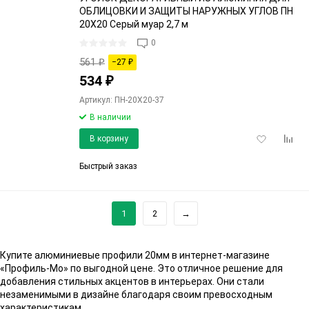
ОБЛИЦОВКИ И ЗАЩИТЫ НАРУЖНЫХ УГЛОВ ПН
20Х20 Серый муар 2,7 м
0
561
₽
−27
₽
534
₽
Артикул: ПН-20Х20-37
В наличии
Добавить
Доба
В корзину
в
к
избранное
срав
Быстрый заказ
1
2
→
Купите алюминиевые профили 20мм в интернет-магазине
«Профиль-Мо» по выгодной цене. Это отличное решение для
добавления стильных акцентов в интерьерах. Они стали
незаменимыми в дизайне благодаря своим превосходным
характеристикам.