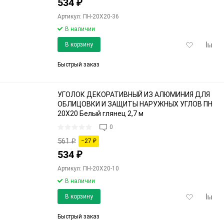
534
₽
Артикул: ПН-20Х20-36
В наличии
Добавить
Доба
В корзину
в
к
избранное
срав
Быстрый заказ
УГОЛОК ДЕКОРАТИВНЫЙ ИЗ АЛЮМИНИЯ ДЛЯ
ОБЛИЦОВКИ И ЗАЩИТЫ НАРУЖНЫХ УГЛОВ ПН
20Х20 Белый глянец 2,7 м
0
561
₽
−27
₽
534
₽
Артикул: ПН-20Х20-10
В наличии
Добавить
Доба
В корзину
в
к
избранное
срав
Быстрый заказ