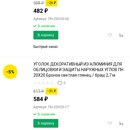
508
₽
−26
₽
482
₽
Артикул: ПН-20Х20-06
В наличии
Добавить
Доба
В корзину
в
к
избранное
срав
Быстрый заказ
УГОЛОК ДЕКОРАТИВНЫЙ ИЗ АЛЮМИНИЯ ДЛЯ
ОБЛИЦОВКИ И ЗАЩИТЫ НАРУЖНЫХ УГЛОВ ПН
−5%
20Х20 Бронза светлая глянец / браш 2,7 м
0
615
₽
−31
₽
584
₽
Артикул: ПН-20Х20-17
В наличии
Добавить
Доба
В корзину
в
к