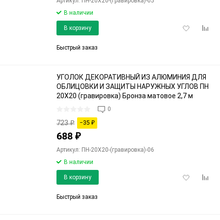
Артикул: ПН-20Х20-(гравировка)-05
В наличии
Добавить
Доба
В корзину
в
к
избранное
срав
Быстрый заказ
УГОЛОК ДЕКОРАТИВНЫЙ ИЗ АЛЮМИНИЯ ДЛЯ
ОБЛИЦОВКИ И ЗАЩИТЫ НАРУЖНЫХ УГЛОВ ПН
20Х20 (гравировка) Бронза матовое 2,7 м
0
723
₽
−35
₽
688
₽
Артикул: ПН-20Х20-(гравировка)-06
В наличии
Добавить
Доба
В корзину
в
к
избранное
срав
Быстрый заказ