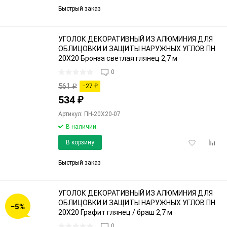
избранное
срав
Быстрый заказ
УГОЛОК ДЕКОРАТИВНЫЙ ИЗ АЛЮМИНИЯ ДЛЯ
ОБЛИЦОВКИ И ЗАЩИТЫ НАРУЖНЫХ УГЛОВ ПН
20Х20 Бронза светлая глянец 2,7 м
0
561
₽
−27
₽
534
₽
Артикул: ПН-20Х20-07
В наличии
Добавить
Доба
В корзину
в
к
избранное
срав
Быстрый заказ
УГОЛОК ДЕКОРАТИВНЫЙ ИЗ АЛЮМИНИЯ ДЛЯ
ОБЛИЦОВКИ И ЗАЩИТЫ НАРУЖНЫХ УГЛОВ ПН
−5%
20Х20 Графит глянец / браш 2,7 м
0