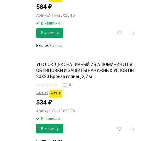
584
₽
Артикул: ПН-20Х20-15
В наличии
Добавить
Доба
В корзину
в
к
избранное
срав
Быстрый заказ
УГОЛОК ДЕКОРАТИВНЫЙ ИЗ АЛЮМИНИЯ ДЛЯ
ОБЛИЦОВКИ И ЗАЩИТЫ НАРУЖНЫХ УГЛОВ ПН
20Х20 Бронза глянец 2,7 м
0
561
₽
−27
₽
534
₽
Артикул: ПН-20Х20-05
В наличии
Добавить
Доба
В корзину
в
к
избранное
срав