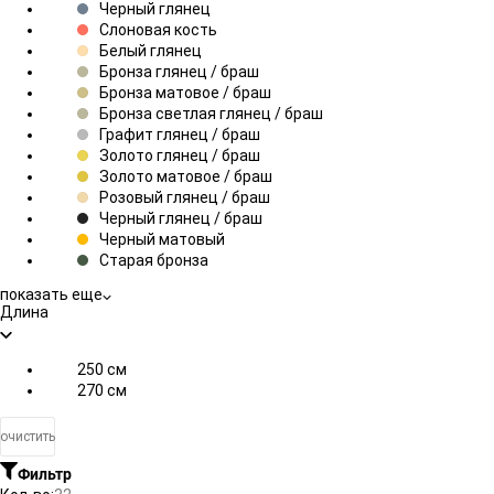
Черный глянец
Слоновая кость
Белый глянец
Бронза глянец / браш
Бронза матовое / браш
Бронза светлая глянец / браш
Графит глянец / браш
Золото глянец / браш
Золото матовое / браш
Розовый глянец / браш
Черный глянец / браш
Черный матовый
Старая бронза
показать еще
Длина
250 см
270 см
очистить
Фильтр
Плитка
Подробно
Компактно