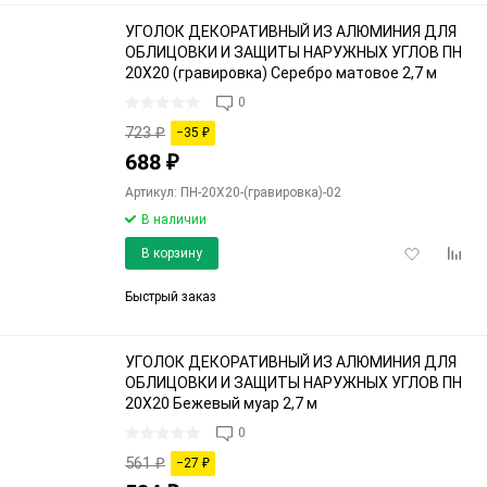
УГОЛОК ДЕКОРАТИВНЫЙ ИЗ АЛЮМИНИЯ ДЛЯ
ОБЛИЦОВКИ И ЗАЩИТЫ НАРУЖНЫХ УГЛОВ ПН
20Х20 (гравировка) Серебро матовое 2,7 м
0
723
₽
−35
₽
688
₽
Артикул: ПН-20Х20-(гравировка)-02
В наличии
Добавить
Доба
В корзину
в
к
избранное
срав
Быстрый заказ
УГОЛОК ДЕКОРАТИВНЫЙ ИЗ АЛЮМИНИЯ ДЛЯ
ОБЛИЦОВКИ И ЗАЩИТЫ НАРУЖНЫХ УГЛОВ ПН
20Х20 Бежевый муар 2,7 м
0
561
₽
−27
₽